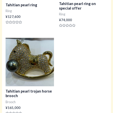
Tahitian pearl ring on
Tahitian pearl ring
special offer
Ring
Ring
¥
127,600
¥
74,000
评
分
评
0
分
&sol;
0
5
&sol;
5
Tahitian pearl trojan horse
brooch
Brooch
¥
165,000