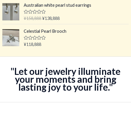
0
8
,
&
Australian white pearl stud earrings
8
8
s
o
。
8
l
原
当
评
¥
158,888
¥
138,888
8
;
分
价
前
5
。
0
为
价
&
Celestial Pearl Brooch
s
：
格
o
¥
为
l
评
¥
118,888
;
分
1
：
5
0
5
¥
&
s
8
1
o
,
3
"Let our jewelry illuminate
l
;
8
8
your moments and bring
5
8
,
lasting joy to your life."
8
8
。
8
8
。