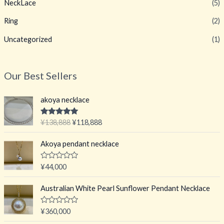
NeckLace
(5)
Ring
(2)
Uncategorized
(1)
Our Best Sellers
akoya necklace
原
当
评分
5.00
¥
138,888
¥
118,888
&sol; 5
价
前
为
价
Akoya pendant necklace
：
格
¥
为
评
¥
44,000
分
1
：
0
3
¥
&
Australian White Pearl Sunflower Pendant Necklace
s
8
1
o
,
1
l
评
¥
360,000
;
8
8
分
5