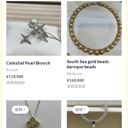
5
&sol;
5
South Sea gold beads
Celestial Pearl Brooch
baroque beads
Brooch
NeckLace
¥
118,888
¥
168,888
评
分
评
0
分
&sol;
0
5
&sol;
5
促销！
促销！