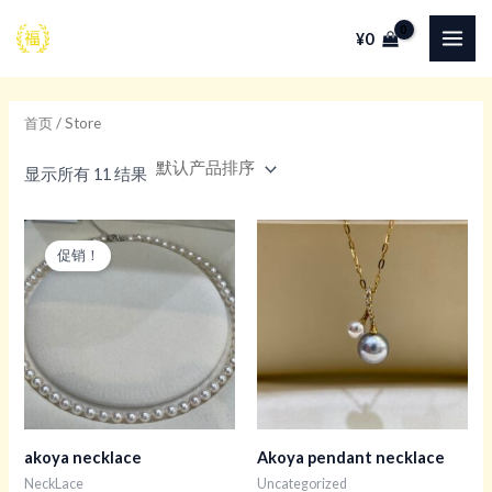
跳
¥
0
至
MAI
内
ME
容
首页
/ Store
显示所有 11 结果
促销！
akoya necklace
Akoya pendant necklace
NeckLace
Uncategorized