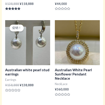
原
当
¥
138,888
¥
118,888
¥
44,000
价
前
为：
价
评分
评
¥138,888。
格
5.00
分
&sol; 5
0
为：
&sol;
¥118,888。
5
促销！
Australian white pearl stud
Australian White Pearl
earrings
Sunflower Pendant
Necklace
Earrings
NeckLace
原
当
¥
158,888
¥
138,888
价
前
¥
360,000
为：
价
评
¥158,888。
格
分
评
0
为：
分
&sol;
0
¥138,888。