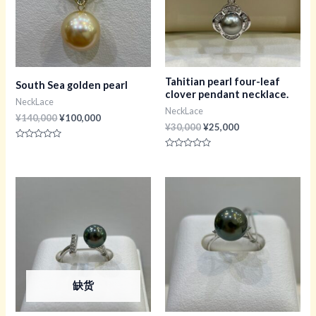
Tahitian pearl four-leaf
South Sea golden pearl
clover pendant necklace.
NeckLace
NeckLace
原
当
¥
140,000
¥
100,000
原
当
¥
30,000
¥
25,000
价
前
价
前
为：
价
评
为：
价
¥140,000。
格
分
评
¥30,000。
格
0
分
为：
&sol;
0
为：
¥100,000。
5
&sol;
¥25,000。
5
缺货