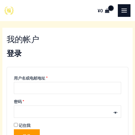
跳
¥
0
至
MAI
内
ME
容
我的帐户
登录
必
用户名或电邮地址
*
填
必
密码
*
填
记住我