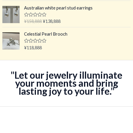
5
0
8
,
&
Australian white pearl stud earrings
8
8
s
o
。
8
l
原
当
评
¥
158,888
¥
138,888
8
;
分
价
前
5
。
0
为
价
&
Celestial Pearl Brooch
s
：
格
o
¥
为
l
评
¥
118,888
;
分
1
：
5
0
5
¥
&
s
8
1
o
,
3
"Let our jewelry illuminate
l
;
8
8
your moments and bring
5
8
,
lasting joy to your life."
8
8
。
8
8
。