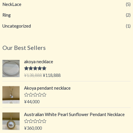
NeckLace
(5)
Ring
(2)
Uncategorized
(1)
Our Best Sellers
akoya necklace
原
当
评分
5.00
¥
138,888
¥
118,888
&sol; 5
价
前
为
价
Akoya pendant necklace
：
格
¥
为
评
¥
44,000
分
1
：
0
3
¥
&
Australian White Pearl Sunflower Pendant Necklace
s
8
1
o
,
1
l
评
¥
360,000
;
8
8
分